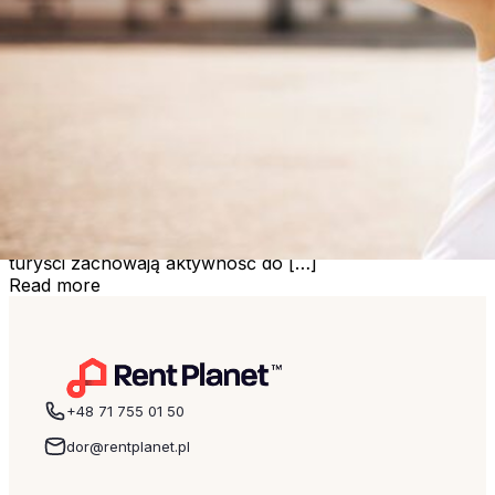
Bon Turystyczny w apartamentach
RentPlanet
RentPlanet znalazła się wśród firm z powodzeniem
realizujących świadczenie. – Polacy, ze względu na
pandemię, w czasie wakacji w ogromnym stopniu
postawili na wypoczynek w kraju. Nasze apartamenty –
zarówno w górach, jak i w bardzo atrakcyjnych pod
względem turystycznym dużych miastach, takich jak
Warszawa czy Wrocław, przez cały sezon cieszyły się
ogromnym zainteresowaniem. Jestem przekonany, że
turyści zachowają aktywność do […]
Read more
+48 71 755 01 50
dor@rentplanet.pl