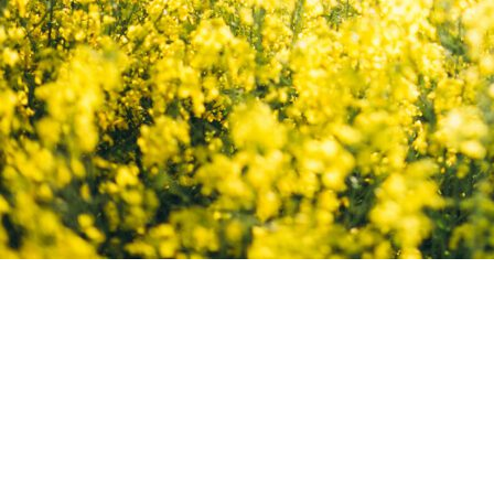
Copyright ©RentPlanet •
Listener Eventów Zoho