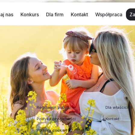
aj nas
Konkurs
Dla firm
Kontakt
Współpraca
Za
weekend
 z noclegiem, czy może szybki wypad turystyczny, zamiast 
jących miejsc, które z pewnością zapadną Wam w pamięć. I 
Regulaminy
Współpraca
Regulamin pobytu
Dla właścicieli
Polityka prywatności
Kontakt
Polityka cookies