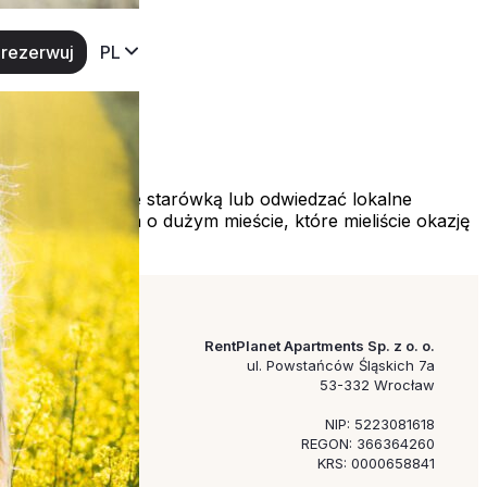
rezerwuj
PL
spacerować jedynie starówką lub odwiedzać lokalne
nawet jeśli mowa o dużym mieście, które mieliście okazję
RentPlanet Apartments Sp. z o. o.
ul. Powstańców Śląskich 7a
53-332 Wrocław
NIP: 5223081618
REGON: 366364260
KRS: 0000658841