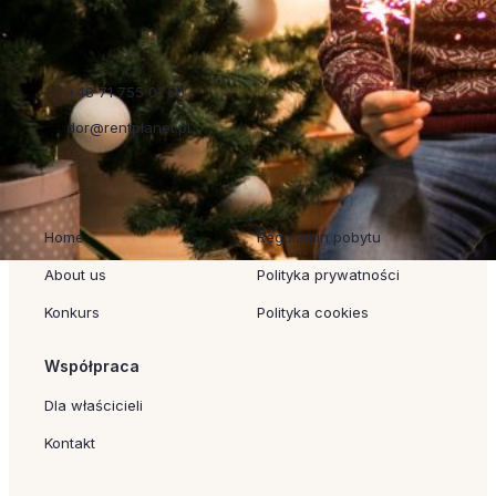
+48 71 755 01 50
dor@rentplanet.pl
Szybkie linki
Regulaminy
Home
Regulamin pobytu
About us
Polityka prywatności
Konkurs
Polityka cookies
Współpraca
Dla właścicieli
Kontakt