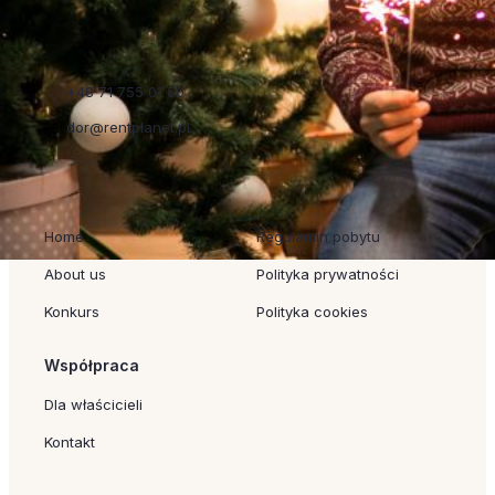
+48 71 755 01 50
dor@rentplanet.pl
Szybkie linki
Regulaminy
Home
Regulamin pobytu
About us
Polityka prywatności
Konkurs
Polityka cookies
Współpraca
Dla właścicieli
Kontakt