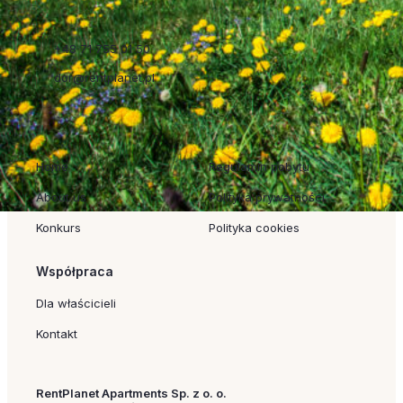
+48 71 755 01 50
dor@rentplanet.pl
Szybkie linki
Regulaminy
Home
Regulamin pobytu
About us
Polityka prywatności
Konkurs
Polityka cookies
Współpraca
Dla właścicieli
Kontakt
RentPlanet Apartments Sp. z o. o.