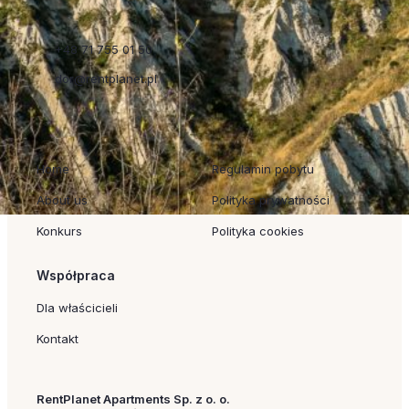
+48 71 755 01 50
dor@rentplanet.pl
Szybkie linki
Regulaminy
Home
Regulamin pobytu
About us
Polityka prywatności
Konkurs
Polityka cookies
Współpraca
Dla właścicieli
Kontakt
RentPlanet Apartments Sp. z o. o.