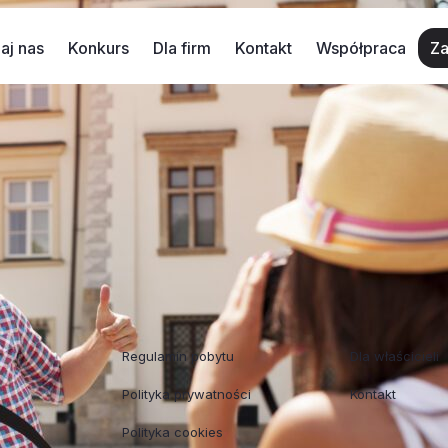
aj nas
Konkurs
Dla firm
Kontakt
Współpraca
Za
1
e turystów miejscami do tej pory mało popularnymi – tak
dczas wakacji w 2021 r. to kolejno: Zakopane, Władysławo
admorskich: Władysławowo, Łeba, Krynica Morska, Karwia,
Regulaminy
Współpraca
Regulamin pobytu
Dla właścicieli
Polityka prywatności
Kontakt
Polityka cookies