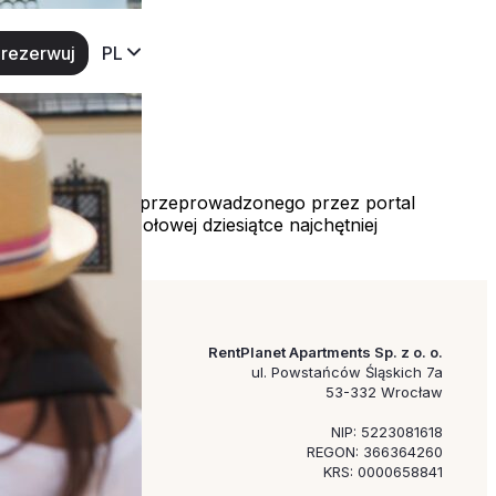
rezerwuj
PL
 wynika z badania przeprowadzonego przez portal
wo i Łeba. W czołowej dziesiątce najchętniej
 […]
RentPlanet Apartments Sp. z o. o.
ul. Powstańców Śląskich 7a
53-332 Wrocław
NIP: 5223081618
REGON: 366364260
KRS: 0000658841