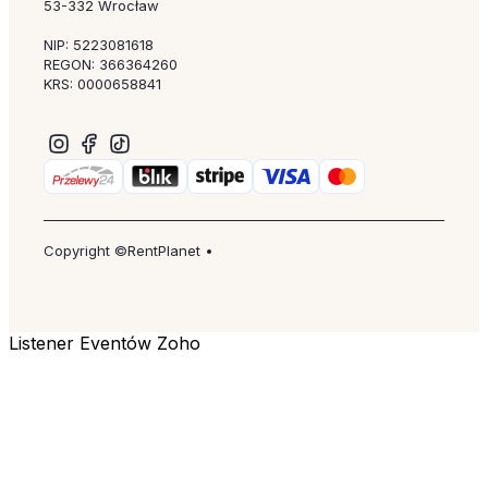
53-332 Wrocław
NIP: 5223081618
REGON: 366364260
KRS: 0000658841
Copyright ©RentPlanet •
Listener Eventów Zoho