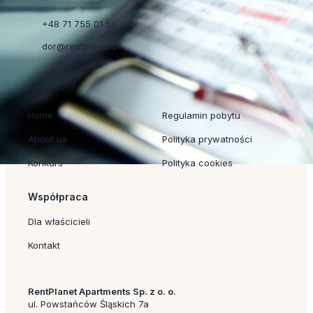
+48 71 755 01 50
dor@rentplanet.pl
Szybkie linki
Regulaminy
Home
Regulamin pobytu
About us
Polityka prywatności
Konkurs
Polityka cookies
Współpraca
Dla właścicieli
Kontakt
RentPlanet Apartments Sp. z o. o.
ul. Powstańców Śląskich 7a