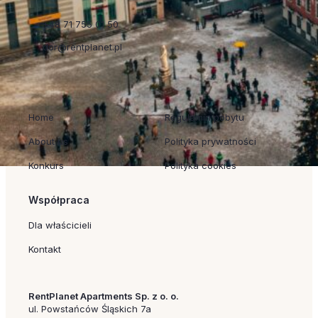
+48 71 755 01 50
dor@rentplanet.pl
Szybkie linki
Regulaminy
Home
Regulamin pobytu
About us
Polityka prywatności
Konkurs
Polityka cookies
Współpraca
Dla właścicieli
Kontakt
RentPlanet Apartments Sp. z o. o.
ul. Powstańców Śląskich 7a