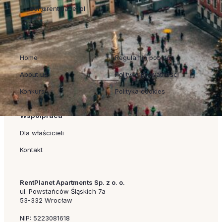
dor@rentplanet.pl
Szybkie linki
Regulaminy
Home
Regulamin pobytu
About us
Polityka prywatności
Konkurs
Polityka cookies
Współpraca
Dla właścicieli
Kontakt
RentPlanet Apartments Sp. z o. o.
ul. Powstańców Śląskich 7a
53-332 Wrocław
NIP: 5223081618