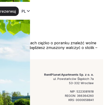
rezerwuj
PL
iach czy restauracjach ciężko o poranku znaleźć wolne
rdzo możliwe, że będziesz zmuszony walczyć o stolik –
RentPlanet Apartments Sp. z o. o.
ul. Powstańców Śląskich 7a
53-332 Wrocław
NIP: 5223081618
REGON: 366364260
KRS: 0000658841