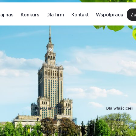
aj nas
Konkurs
Dla firm
Kontakt
Współpraca
Za
 must see
gromnego wyboru śniadań i z tego, że w niektórych kawiarn
gie śniadanie
Charlotte, Plac Zbawiciela W Charlotte ba
Regulaminy
Współpraca
Regulamin pobytu
Dla właścicieli
Polityka prywatności
Kontakt
Polityka cookies