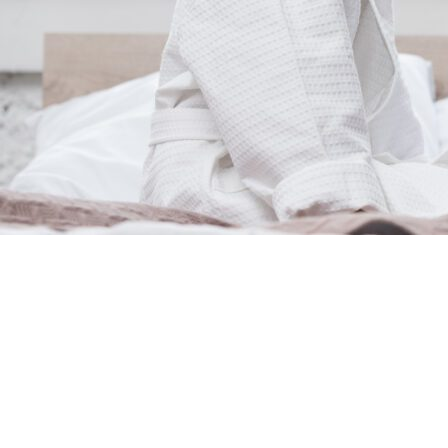
Copyright ©RentPlanet •
Listener Eventów Zoho