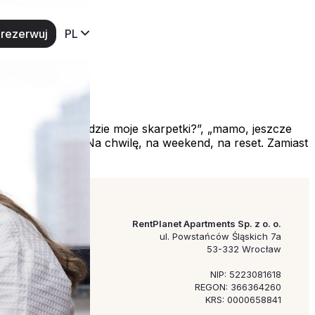
rezerwuj
PL
ków)
 gotowanie, „a gdzie moje skarpetki?”, „mamo, jeszcze
lko… dla siebie. Na chwilę, na weekend, na reset. Zamiast
RentPlanet Apartments Sp. z o. o.
ul. Powstańców Śląskich 7a
53-332 Wrocław
NIP: 5223081618
REGON: 366364260
KRS: 0000658841