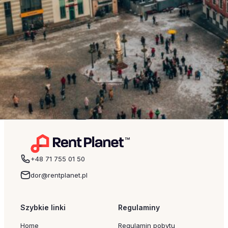
Gdzie dobrze zjeść w Krakowie?
Przedstawiamy Ci naszą własną listę … miejsc, w
których według nas warto zjeść i które z pewnością
będziesz miło wspominać po pobycie w mieście królów
Śniadanie to podstawa Cafe Camelot Miejsce, gdzie o
każdej porze roku jest przytulnie i smacznie. W zasadzie
nie jest to typowa śniadaniownia, ale ma ciekawe
propozycje, a wszystko […]
Read more
+48 71 755 01 50
dor@rentplanet.pl
Szybkie linki
Regulaminy
Home
Regulamin pobytu