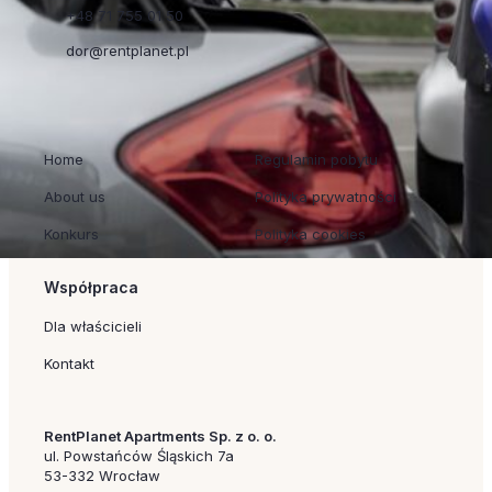
+48 71 755 01 50
dor@rentplanet.pl
Szybkie linki
Regulaminy
Home
Regulamin pobytu
About us
Polityka prywatności
Konkurs
Polityka cookies
Współpraca
Dla właścicieli
Kontakt
RentPlanet Apartments Sp. z o. o.
ul. Powstańców Śląskich 7a
53-332 Wrocław