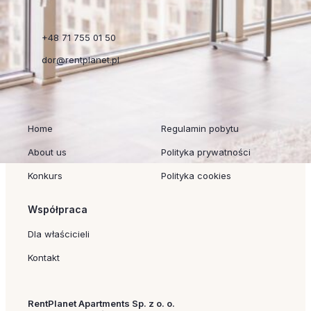
+48 71 755 01 50
dor@rentplanet.pl
Szybkie linki
Regulaminy
Home
Regulamin pobytu
About us
Polityka prywatności
Konkurs
Polityka cookies
Współpraca
Dla właścicieli
Kontakt
RentPlanet Apartments Sp. z o. o.