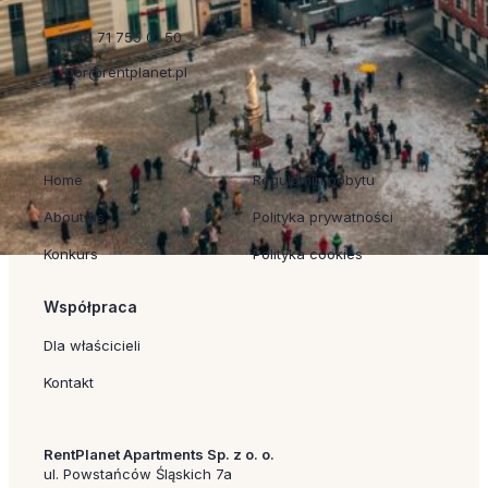
+48 71 755 01 50
dor@rentplanet.pl
Szybkie linki
Regulaminy
Home
Regulamin pobytu
About us
Polityka prywatności
Konkurs
Polityka cookies
Współpraca
Dla właścicieli
Kontakt
RentPlanet Apartments Sp. z o. o.
ul. Powstańców Śląskich 7a