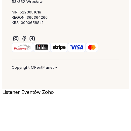
53-332 Wrocław
NIP: 5223081618
REGON: 366364260
KRS: 0000658841
Copyright ©RentPlanet •
Listener Eventów Zoho