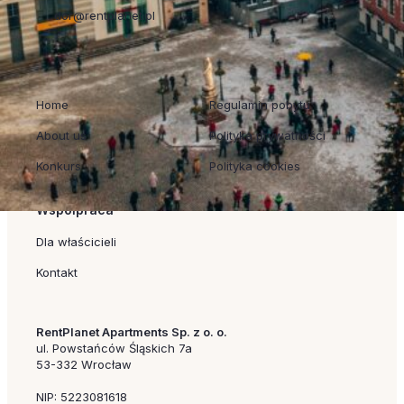
dor@rentplanet.pl
Szybkie linki
Regulaminy
Home
Regulamin pobytu
About us
Polityka prywatności
Konkurs
Polityka cookies
Współpraca
Dla właścicieli
Kontakt
RentPlanet Apartments Sp. z o. o.
ul. Powstańców Śląskich 7a
53-332 Wrocław
NIP: 5223081618