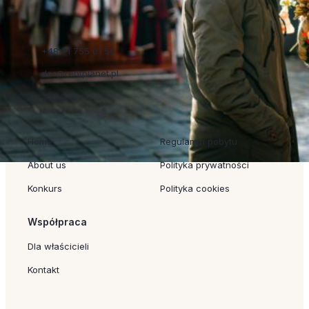
+48 71 755 01 50
dor@rentplanet.pl
Szybkie linki
Regulaminy
Home
Regulamin pobytu
About us
Polityka prywatności
Konkurs
Polityka cookies
Współpraca
Dla właścicieli
Kontakt