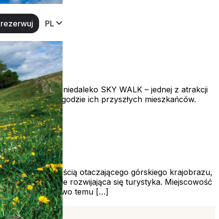
rezerwuj
PL
iąg gondolowy), niedaleko SKY WALK – jednej z atrakcji
 o komforcie i wygodzie ich przyszłych mieszkańców.
ektury z urokliwością otaczającego górskiego krajobrazu,
a-Zdrój jest stale rozwijająca się turystyka. Miejscowość
struktury dodatkowo temu […]