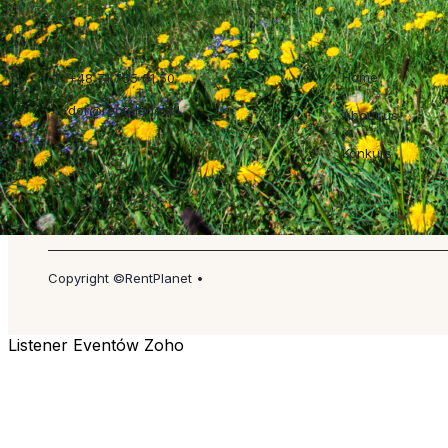
Szybkie linki
Home
+48 71 755 01 50
dor@rentplanet.pl
About us
Konkurs
Copyright ©RentPlanet •
Listener Eventów Zoho