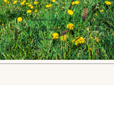
Regulaminy
Współpraca
Regulamin pobytu
Dla właścicieli
Polityka prywatności
Kontakt
Polityka cookies