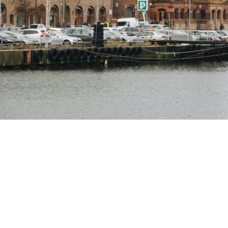
Copyright ©RentPlanet •
Listener Eventów Zoho