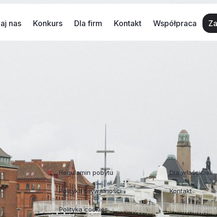
aj nas
Konkurs
Dla firm
Kontakt
Współpraca
Za
 apartamentów w historycznym centrum Starego Miasta, o k
w centrum miasta daje poczucie prywatności i zapewnia pię
koterminowej będzie to […]
Regulaminy
Współpraca
Regulamin pobytu
Dla właścicieli
Polityka prywatności
Kontakt
Polityka cookies