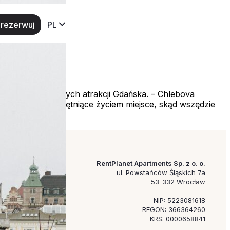
rezerwuj
PL
rok od największych atrakcji Gdańska. – Chlebova
kne widoki. To tętniące życiem miejsce, skąd wszędzie
RentPlanet Apartments Sp. z o. o.
ul. Powstańców Śląskich 7a
53-332 Wrocław
NIP: 5223081618
REGON: 366364260
KRS: 0000658841