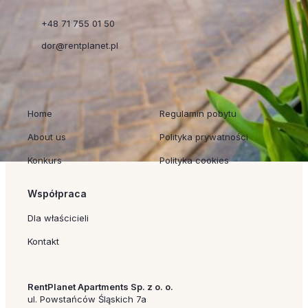
+48 71 755 01 50
dor@rentplanet.pl
Szybkie linki
Regulaminy
Home
Regulamin pobytu
About us
Polityka prywatności
Konkurs
Polityka cookies
Współpraca
Dla właścicieli
Kontakt
RentPlanet Apartments Sp. z o. o.
ul. Powstańców Śląskich 7a