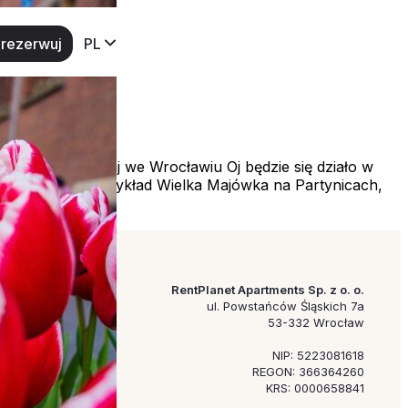
rezerwuj
PL
baczcie sami! Maj we Wrocławiu Oj będzie się działo w
wki. Jak na przykład Wielka Majówka na Partynicach,
RentPlanet Apartments Sp. z o. o.
ul. Powstańców Śląskich 7a
53-332 Wrocław
NIP: 5223081618
REGON: 366364260
KRS: 0000658841