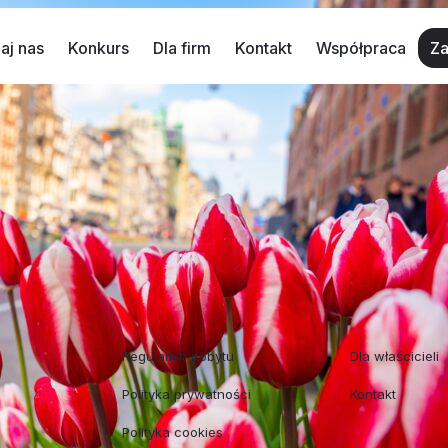
aj nas
Konkurs
Dla firm
Kontakt
Współpraca
Za
i gdzie warto być?
e, na pewno wróci…
Co będzie się działo wiosną 2018? Zo
óstwo atrakcyjnych wydarzeń czeka na Was podczas Majó
Regulaminy
Współpraca
Regulamin pobytu
Dla właścicieli
Polityka prywatności
Kontakt
Polityka cookies