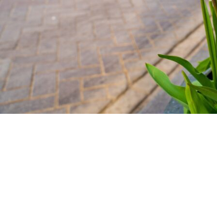
Copyright ©RentPlanet •
Listener Eventów Zoho