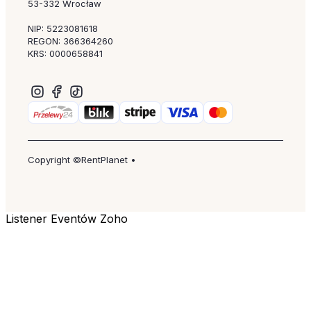
53-332 Wrocław
NIP: 5223081618
REGON: 366364260
KRS: 0000658841
Copyright ©RentPlanet •
Listener Eventów Zoho