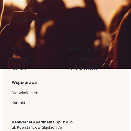
+48 71 755 01 50
dor@rentplanet.pl
Szybkie linki
Regulaminy
Home
Regulamin pobytu
About us
Polityka prywatności
Konkurs
Polityka cookies
Współpraca
Dla właścicieli
Kontakt
RentPlanet Apartments Sp. z o. o.
ul. Powstańców Śląskich 7a