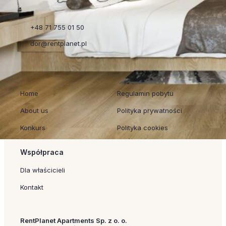
+48 71 755 01 50
dor@rentplanet.pl
Szybkie linki
Regulaminy
Home
Regulamin pobytu
About us
Polityka prywatności
Konkurs
Polityka cookies
Współpraca
Dla właścicieli
Kontakt
RentPlanet Apartments Sp. z o. o.