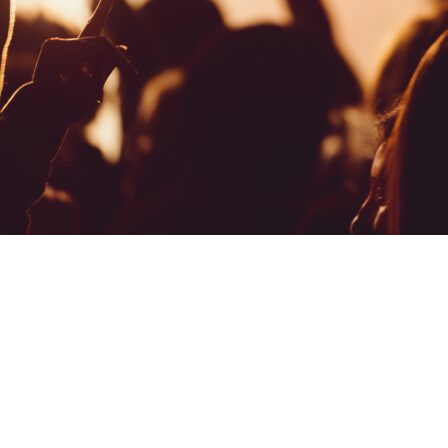
Copyright ©RentPlanet •
Listener Eventów Zoho