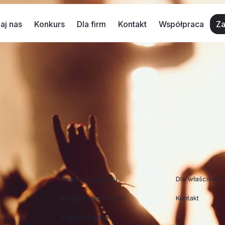
aj nas
Konkurs
Dla firm
Kontakt
Współpraca
Za
zymy w 2018?
ku muzycznym, jak i najnowsze odkrycia i bijący obecnie 
aki koncert warto przyjechać i gdzie najwygodniej będzie 
Regulaminy
Współpraca
Regulamin pobytu
Dla właścicieli
Polityka prywatności
Kontakt
Polityka cookies