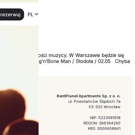
rezerwuj
PL
rekordy popularności muzycy. W Warszawie będzie się
Ci się zatrzymać. Rag’n’Bone Man / Stodoła / 02.05 Chyba
RentPlanet Apartments Sp. z o. o.
ul. Powstańców Śląskich 7a
53-332 Wrocław
NIP: 5223081618
REGON: 366364260
KRS: 0000658841