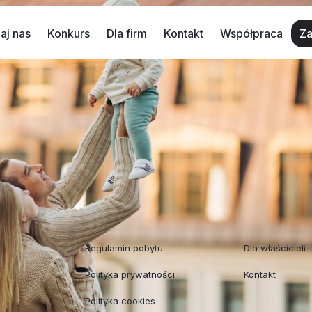
aj nas
Konkurs
Dla firm
Kontakt
Współpraca
Za
 dzieci
 dalej zastanawiasz się czy warto tu wpaść?;) Zobacz, jak 
 czegoś szalonego
Weźcie dzieciaki do indiańskiej wioski
Regulaminy
Współpraca
Regulamin pobytu
Dla właścicieli
Polityka prywatności
Kontakt
Polityka cookies