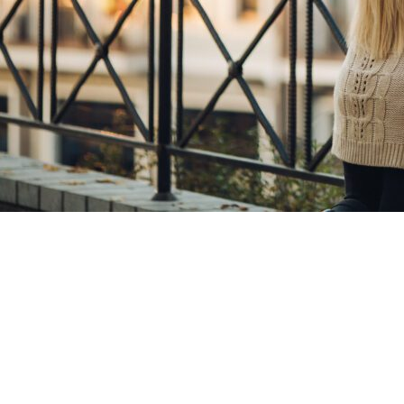
Copyright ©RentPlanet •
Listener Eventów Zoho