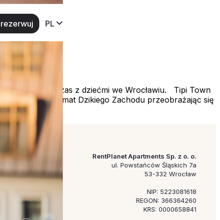
rezerwuj
PL
najlepiej spędzić czas z dziećmi we Wrocławiu. Tipi Town
. Wczujcie się w klimat Dzikiego Zachodu przeobrażając się
RentPlanet Apartments Sp. z o. o.
ul. Powstańców Śląskich 7a
53-332 Wrocław
NIP: 5223081618
REGON: 366364260
KRS: 0000658841