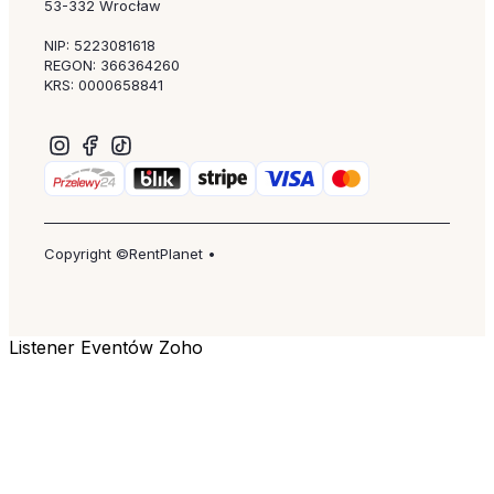
53-332 Wrocław
NIP: 5223081618
REGON: 366364260
KRS: 0000658841
Copyright ©RentPlanet •
Listener Eventów Zoho