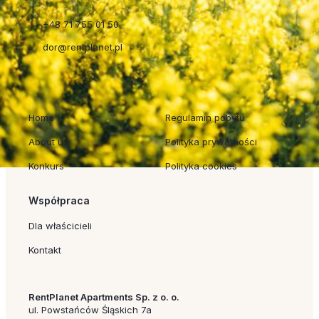
+48 71 755 01 50
dor@rentplanet.pl
Szybkie linki
Regulaminy
Home
Regulamin pobytu
About us
Polityka prywatności
Konkurs
Polityka cookies
Współpraca
Dla właścicieli
Kontakt
RentPlanet Apartments Sp. z o. o.
ul. Powstańców Śląskich 7a