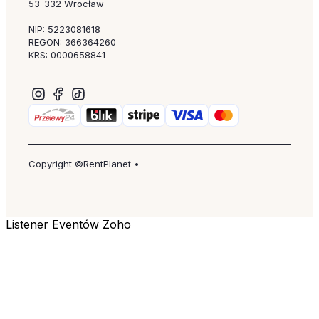
53-332 Wrocław
NIP: 5223081618
REGON: 366364260
KRS: 0000658841
Copyright ©RentPlanet •
Listener Eventów Zoho