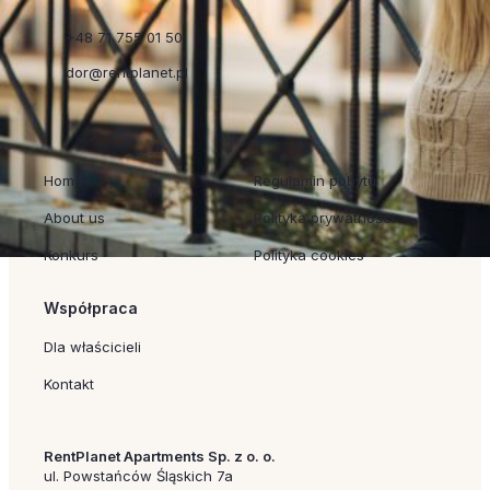
+48 71 755 01 50
dor@rentplanet.pl
Szybkie linki
Regulaminy
Home
Regulamin pobytu
About us
Polityka prywatności
Konkurs
Polityka cookies
Współpraca
Dla właścicieli
Kontakt
RentPlanet Apartments Sp. z o. o.
ul. Powstańców Śląskich 7a