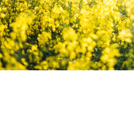
Copyright ©RentPlanet •
Listener Eventów Zoho