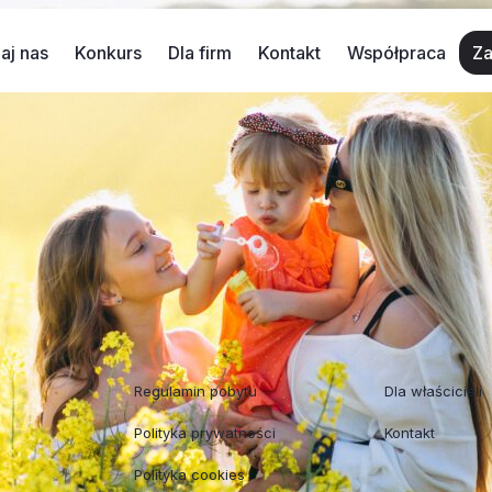
aj nas
Konkurs
Dla firm
Kontakt
Współpraca
Za
weekend
 z noclegiem, czy może szybki wypad turystyczny, zamiast 
jących miejsc, które z pewnością zapadną Wam w pamięć. I 
Regulaminy
Współpraca
Regulamin pobytu
Dla właścicieli
Polityka prywatności
Kontakt
Polityka cookies