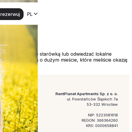
rezerwuj
PL
spacerować jedynie starówką lub odwiedzać lokalne
nawet jeśli mowa o dużym mieście, które mieliście okazję
RentPlanet Apartments Sp. z o. o.
ul. Powstańców Śląskich 7a
53-332 Wrocław
NIP: 5223081618
REGON: 366364260
KRS: 0000658841