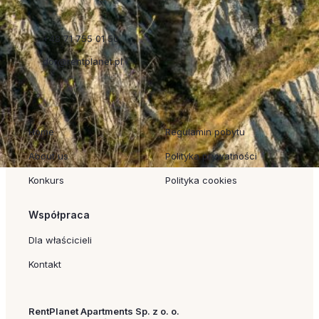
+48 71 755 01 50
dor@rentplanet.pl
Szybkie linki
Regulaminy
Home
Regulamin pobytu
About us
Polityka prywatności
Konkurs
Polityka cookies
Współpraca
Dla właścicieli
Kontakt
RentPlanet Apartments Sp. z o. o.