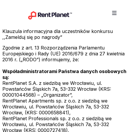
Przejdź do treści
Klauzula informacyjna dla uczestników konkursu
,,Zamelduj się po nagrody”
Zgodnie z art. 13 Rozporządzenia Parlamentu
Europejskiego i Rady (UE) 2016/679 z dnia 27 kwietnia
2016 r. („RODO”) informujemy, że:
Współadministratorami Państwa danych osobowych
są:
RentPlanet S.A. z siedzibą we Wrocławiu, ul.
Powstańców Śląskich 7a, 53-332 Wrocław (KRS:
00001044568) – „Organizator”,
RentPlanet Apartments sp. z o.o. z siedzibą we
Wrocławiu, ul. Powstańców Śląskich 7a, 53-332
Wrocław, (KRS: 0000658841),
RentPlanet Professionals sp. z o.o. z siedzibą we
Wrocławiu, ul. Powstańców Śląskich 7a, 53-332
Wrocław (KRS: 0000727418).