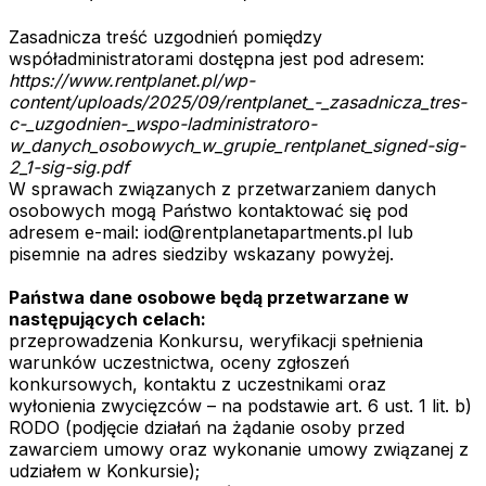
Zasadnicza treść uzgodnień pomiędzy
współadministratorami dostępna jest pod adresem:
https://www.rentplanet.pl/wp-
content/uploads/2025/09/rentplanet_-_zasadnicza_tres-
c-_uzgodnien-_wspo-ladministratoro-
w_danych_osobowych_w_grupie_rentplanet_signed-sig-
2_1-sig-sig.pdf
W sprawach związanych z przetwarzaniem danych
osobowych mogą Państwo kontaktować się pod
adresem e-mail: iod@rentplanetapartments.pl lub
pisemnie na adres siedziby wskazany powyżej.
Państwa dane osobowe będą przetwarzane w
następujących celach:
przeprowadzenia Konkursu, weryfikacji spełnienia
warunków uczestnictwa, oceny zgłoszeń
konkursowych, kontaktu z uczestnikami oraz
wyłonienia zwycięzców – na podstawie art. 6 ust. 1 lit. b)
RODO (podjęcie działań na żądanie osoby przed
zawarciem umowy oraz wykonanie umowy związanej z
udziałem w Konkursie);