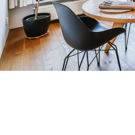
Copyright ©RentPlanet •
Listener Eventów Zoho