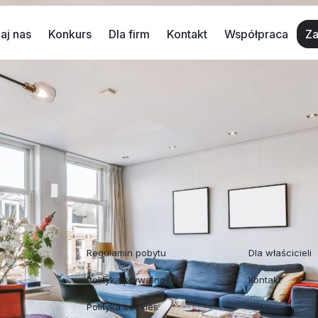
aj nas
Konkurs
Dla firm
Kontakt
Współpraca
Za
erminowym?
 bez wątpienia nadal się opłaca. Bazując na wynikach op
yka weekendowa, co stanowi świetną okazję dla właściciel
44% […]
Regulaminy
Współpraca
Regulamin pobytu
Dla właścicieli
Polityka prywatności
Kontakt
Polityka cookies