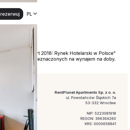
rezerwuj
PL
isanych w „Raport 2018: Rynek Hotelarski w Polsce”
i nieruchomości przeznaczonych na wynajem na doby.
RentPlanet Apartments Sp. z o. o.
ul. Powstańców Śląskich 7a
53-332 Wrocław
NIP: 5223081618
REGON: 366364260
KRS: 0000658841