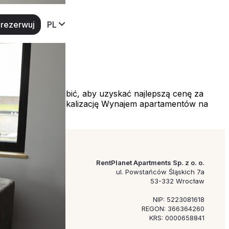
rezerwuj
PL
em co należy zrobić, aby uzyskać najlepszą cenę za
rz odpowiednią lokalizację Wynajem apartamentów na
RentPlanet Apartments Sp. z o. o.
ul. Powstańców Śląskich 7a
53-332 Wrocław
NIP: 5223081618
REGON: 366364260
KRS: 0000658841