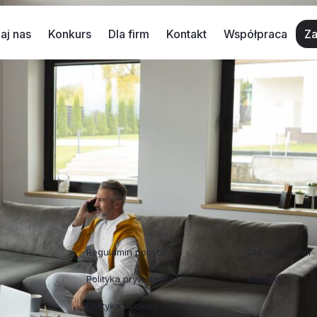
aj nas
Konkurs
Dla firm
Kontakt
Współpraca
Za
za wynajem?
oraz bardziej opłacalny dla wynajmujących. Sprawdźmy zat
ami. Oto 6 sprawdzonych sposobów! Po pierwsze – Wybie
rzy chcą odpocząć […]
Regulaminy
Współpraca
Regulamin pobytu
Dla właścicieli
Polityka prywatności
Kontakt
Polityka cookies