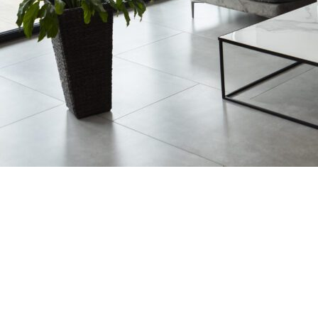
Copyright ©RentPlanet •
Listener Eventów Zoho