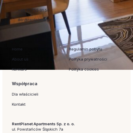
+48 71 755 01 50
dor@rentplanet.pl
Szybkie linki
Regulaminy
Home
Regulamin pobytu
About us
Polityka prywatności
Konkurs
Polityka cookies
Współpraca
Dla właścicieli
Kontakt
RentPlanet Apartments Sp. z o. o.
ul. Powstańców Śląskich 7a