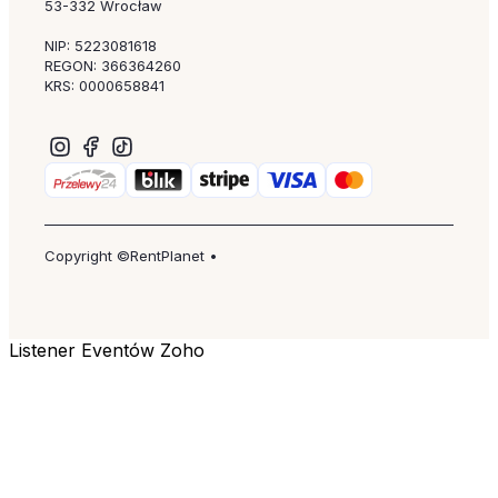
53-332 Wrocław
NIP: 5223081618
REGON: 366364260
KRS: 0000658841
Copyright ©RentPlanet •
Listener Eventów Zoho