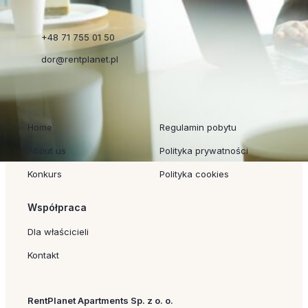
+48 71 755 01 50
dor@rentplanet.pl
Szybkie linki
Regulaminy
Home
Regulamin pobytu
About us
Polityka prywatności
Konkurs
Polityka cookies
Współpraca
Dla właścicieli
Kontakt
RentPlanet Apartments Sp. z o. o.