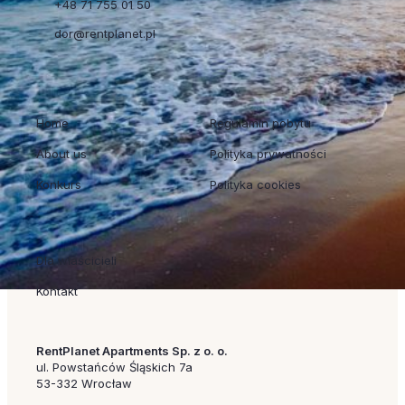
+48 71 755 01 50
dor@rentplanet.pl
Szybkie linki
Regulaminy
Home
Regulamin pobytu
About us
Polityka prywatności
Konkurs
Polityka cookies
Współpraca
Dla właścicieli
Kontakt
RentPlanet Apartments Sp. z o. o.
ul. Powstańców Śląskich 7a
53-332 Wrocław