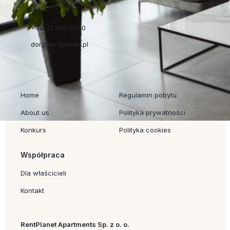
+48 71 755 01 50
dor@rentplanet.pl
Szybkie linki
Regulaminy
Home
Regulamin pobytu
About us
Polityka prywatności
Konkurs
Polityka cookies
Współpraca
Dla właścicieli
Kontakt
RentPlanet Apartments Sp. z o. o.